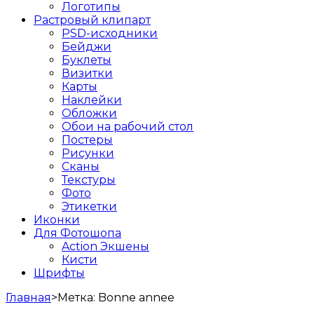
Логотипы
Растровый клипарт
PSD-исходники
Бейджи
Буклеты
Визитки
Карты
Наклейки
Обложки
Обои на рабочий стол
Постеры
Рисунки
Сканы
Текстуры
Фото
Этикетки
Иконки
Для Фотошопа
Action Экшены
Кисти
Шрифты
Главная
>
Метка:
Bonne annee