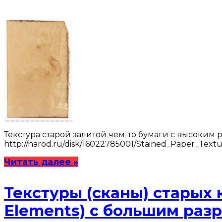
Текстура старой залитой чем-то бумаги с высоким
http://narod.ru/disk/16022785001/Stained_Paper_Textur
Читать далее »
Текстуры (сканы) старых 
Elements) с большим ра