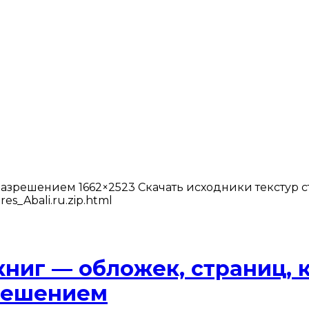
 разрешением 1662×2523 Скачать исходники текстур 
es_Abali.ru.zip.html
книг — обложек, страниц, 
зрешением