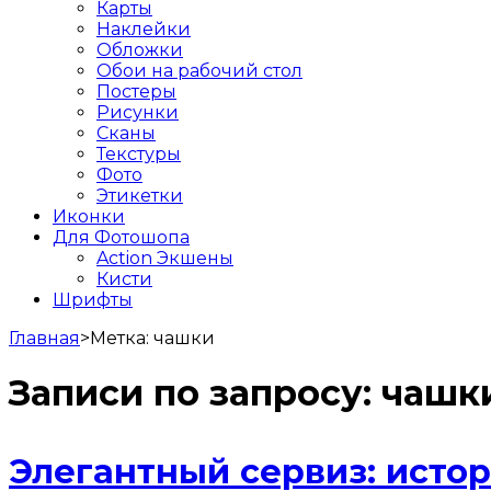
Карты
Наклейки
Обложки
Обои на рабочий стол
Постеры
Рисунки
Сканы
Текстуры
Фото
Этикетки
Иконки
Для Фотошопа
Action Экшены
Кисти
Шрифты
Главная
>
Метка:
чашки
Записи по запросу:
чашк
Элегантный сервиз: истор