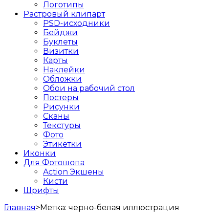
Логотипы
Растровый клипарт
PSD-исходники
Бейджи
Буклеты
Визитки
Карты
Наклейки
Обложки
Обои на рабочий стол
Постеры
Рисунки
Сканы
Текстуры
Фото
Этикетки
Иконки
Для Фотошопа
Action Экшены
Кисти
Шрифты
Главная
>
Метка:
черно-белая иллюстрация