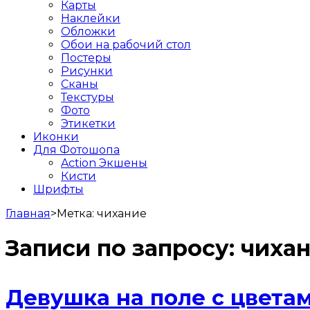
Карты
Наклейки
Обложки
Обои на рабочий стол
Постеры
Рисунки
Сканы
Текстуры
Фото
Этикетки
Иконки
Для Фотошопа
Action Экшены
Кисти
Шрифты
Главная
>
Метка:
чихание
Записи по запросу:
чиха
Девушка на поле с цвета