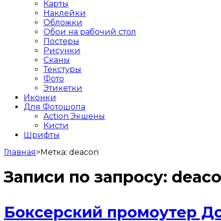
Карты
Наклейки
Обложки
Обои на рабочий стол
Постеры
Рисунки
Сканы
Текстуры
Фото
Этикетки
Иконки
Для Фотошопа
Action Экшены
Кисти
Шрифты
Главная
>
Метка:
deacon
Записи по запросу:
deac
Боксерский промоутер До