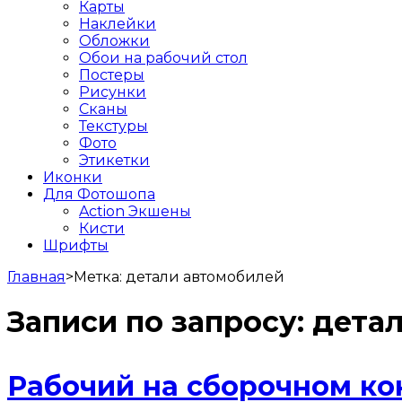
Карты
Наклейки
Обложки
Обои на рабочий стол
Постеры
Рисунки
Сканы
Текстуры
Фото
Этикетки
Иконки
Для Фотошопа
Action Экшены
Кисти
Шрифты
Главная
>
Метка:
детали автомобилей
Записи по запросу:
дета
Рабочий на сборочном ко