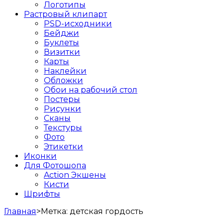
Логотипы
Растровый клипарт
PSD-исходники
Бейджи
Буклеты
Визитки
Карты
Наклейки
Обложки
Обои на рабочий стол
Постеры
Рисунки
Сканы
Текстуры
Фото
Этикетки
Иконки
Для Фотошопа
Action Экшены
Кисти
Шрифты
Главная
>
Метка:
детская гордость