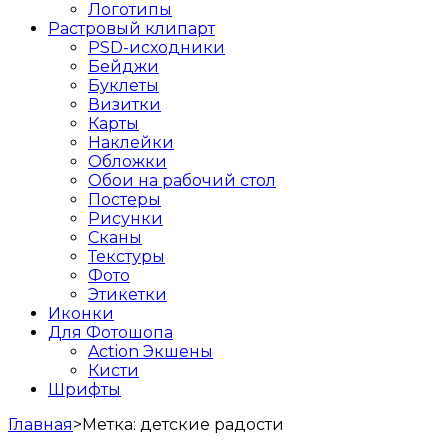
Логотипы
Растровый клипарт
PSD-исходники
Бейджи
Буклеты
Визитки
Карты
Наклейки
Обложки
Обои на рабочий стол
Постеры
Рисунки
Сканы
Текстуры
Фото
Этикетки
Иконки
Для Фотошопа
Action Экшены
Кисти
Шрифты
Главная
>
Метка:
детские радости