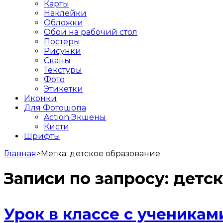
Карты
Наклейки
Обложки
Обои на рабочий стол
Постеры
Рисунки
Сканы
Текстуры
Фото
Этикетки
Иконки
Для Фотошопа
Action Экшены
Кисти
Шрифты
Главная
>
Метка:
детское образование
Записи по запросу:
детск
Урок в классе с ученикам