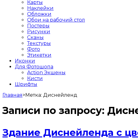
Карты
Наклейки
Обложки
Обои на рабочий стол
Постеры
Рисунки
Сканы
Текстуры
Фото
Этикетки
Иконки
Для Фотошопа
Action Экшены
Кисти
Шрифты
Главная
>
Метка:
Диснейленд
Записи по запросу:
Дисн
Здание Диснейленда с цв