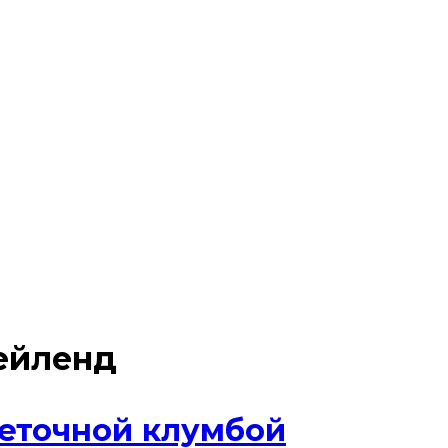
ейленд
еточной клумбой