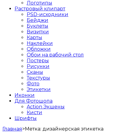
Логотипы
Растровый клипарт
PSD-исходники
Бейджи
Буклеты
Визитки
Карты
Наклейки
Обложки
Обои на рабочий стол
Постеры
Рисунки
Сканы
Текстуры
Фото
Этикетки
Иконки
Для Фотошопа
Action Экшены
Кисти
Шрифты
Главная
>
Метка:
дизайнерская этикетка