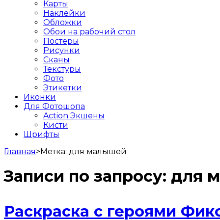
Карты
Наклейки
Обложки
Обои на рабочий стол
Постеры
Рисунки
Сканы
Текстуры
Фото
Этикетки
Иконки
Для Фотошопа
Action Экшены
Кисти
Шрифты
Главная
>
Метка:
для малышей
Записи по запросу:
для 
Раскраска с героями Фик