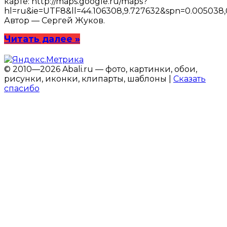
карте: http://maps.google.ru/maps?
hl=ru&ie=UTF8&ll=44.106308,9.727632&spn=0.005038,
Автор — Сергей Жуков.
Читать далее »
© 2010—2026 Abali.ru — фото, картинки, обои,
рисунки, иконки, клипарты, шаблоны |
Сказать
спасибо