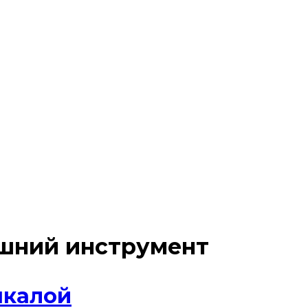
шний инструмент
шкалой