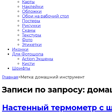
Карты
Наклейки
Обложки
Обои на рабочий стол
Постеры
Рисунки
Сканы
Текстуры
Фото
Этикетки
Иконки
Для Фотошопа
Action Экшены
Кисти
Шрифты
Главная
>
Метка:
домашний инструмент
Записи по запросу:
дома
Настенный термометр с 