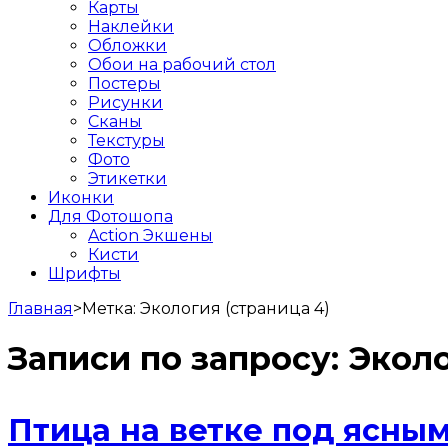
Карты
Наклейки
Обложки
Обои на рабочий стол
Постеры
Рисунки
Сканы
Текстуры
Фото
Этикетки
Иконки
Для Фотошопа
Action Экшены
Кисти
Шрифты
Главная
>
Метка:
Экология
(страница 4)
Записи по запросу:
Экол
Птица на ветке под ясны