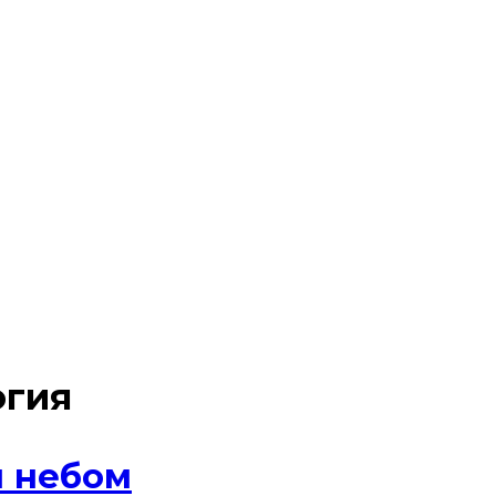
огия
м небом