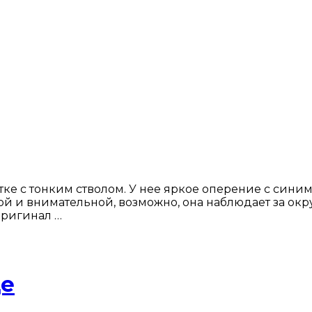
е с тонким стволом. У нее яркое оперение с синим
ой и внимательной, возможно, она наблюдает за ок
оригинал …
де