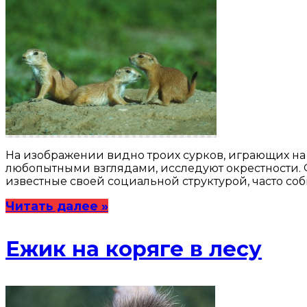
На изображении видно троих сурков, играющих на
любопытными взглядами, исследуют окрестности. Фо
известные своей социальной структурой, часто соби
Читать далее »
Ежик на коряге в лесу