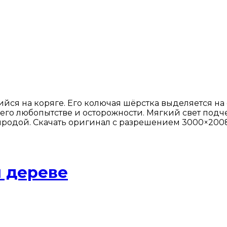
ся на коряге. Его колючая шёрстка выделяется на 
 его любопытстве и осторожности. Мягкий свет подч
иродой. Скачать оригинал с разрешением 3000×2008
м дереве