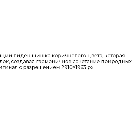
иции виден шишка коричневого цвета, которая
голок, создавая гармоничное сочетание природных
игинал с разрешением 2910×1963 px: