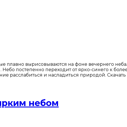
е плавно вырисовываются на фоне вечернего неба. 
 Небо постепенно переходит от ярко-синего к боле
ание расслабиться и насладиться природой. Скачат
ярким небом