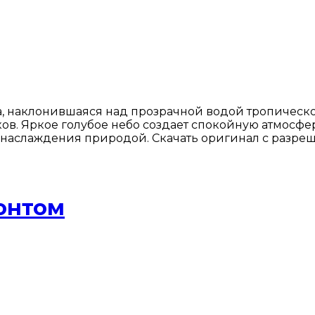
, наклонившаяся над прозрачной водой тропическог
в. Яркое голубое небо создает спокойную атмосферу
и наслаждения природой. Скачать оригинал с разре
зонтом