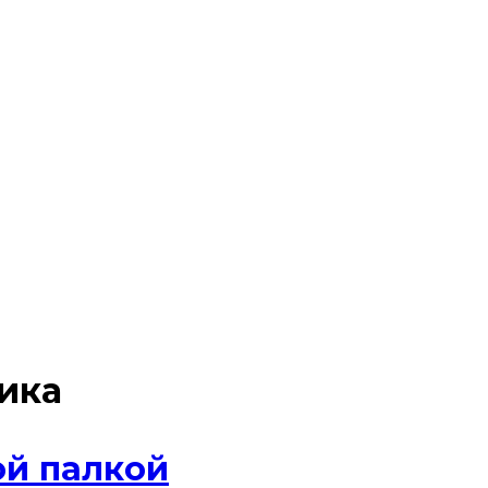
ика
ой палкой