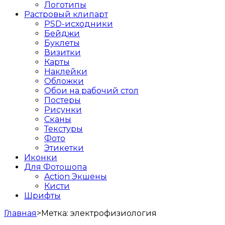
Логотипы
Растровый клипарт
PSD-исходники
Бейджи
Буклеты
Визитки
Карты
Наклейки
Обложки
Обои на рабочий стол
Постеры
Рисунки
Сканы
Текстуры
Фото
Этикетки
Иконки
Для Фотошопа
Action Экшены
Кисти
Шрифты
Главная
>
Метка:
электрофизиология