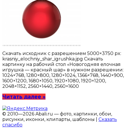
Скачать исходник с разрешением 5000×3750 px:
krasniy_elochniy_shar_igrushka.jpg Скачать
картинку на рабочий стол «Новогодняя елочная
игрушка — красный шар» в нужном разрешении:
1024×768, 1280×800, 1280×1024, 1366×768, 1440×900,
1600×1200, 1680×1050, 1920×1080, 1920×1200,
2048×1152, 2560×1440, 2560×1600
Читать далее »
© 2010—2026 Abali.ru — фото, картинки, обои,
рисунки, иконки, клипарты, шаблоны |
Сказать
спасибо