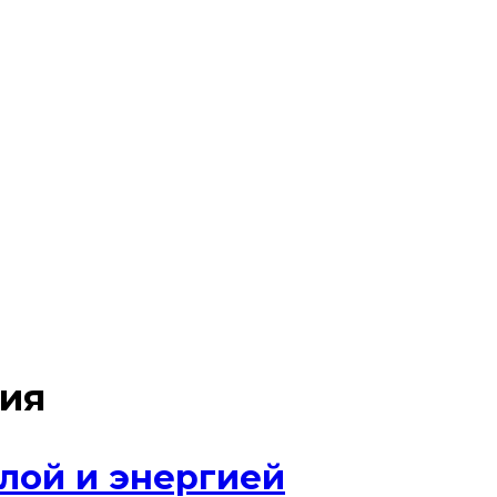
гия
илой и энергией