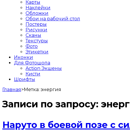
Карты
Наклейки
Обложки
Обои на рабочий стол
Постеры
Рисунки
Сканы
Текстуры
Фото
Этикетки
Иконки
Для Фотошопа
Action Экшены
Кисти
Шрифты
Главная
>
Метка:
энергия
Записи по запросу:
энер
Наруто в боевой позе с с