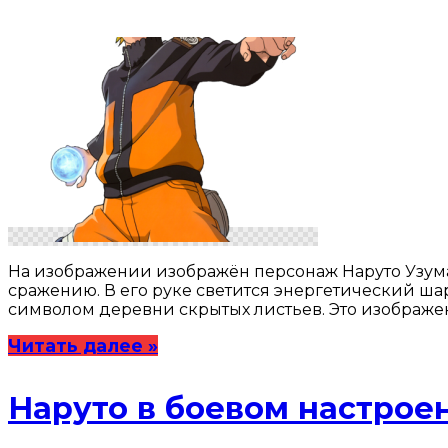
На изображении изображён персонаж Наруто Узумак
сражению. В его руке светится энергетический шар
символом деревни скрытых листьев. Это изображе
Читать далее »
Наруто в боевом настрое