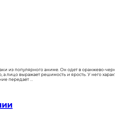
и из популярного аниме. Он одет в оранжево-черну
, а лицо выражает решимость и ярость. У него харак
ние передаёт …
нии