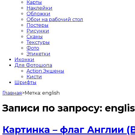
Карты
Наклейки
Обложки
Обои на рабочий стол
Постеры
Рисунки
Сканы
Текстуры
Фото
Этикетки
Иконки
Для Фотошопа
Action Экшены
Кисти
Шрифты
Главная
>
Метка:
english
Записи по запросу:
engli
Картинка – флаг Англии (