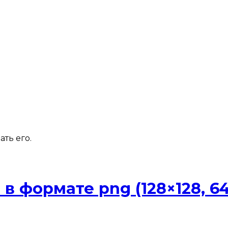
ть его.
 формате png (128×128, 64×