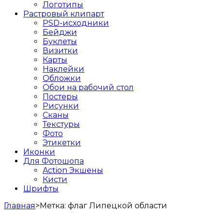
Логотипы
Растровый клипарт
PSD-исходники
Бейджи
Буклеты
Визитки
Карты
Наклейки
Обложки
Обои на рабочий стол
Постеры
Рисунки
Сканы
Текстуры
Фото
Этикетки
Иконки
Для Фотошопа
Action Экшены
Кисти
Шрифты
Главная
>
Метка:
флаг Липецкой области