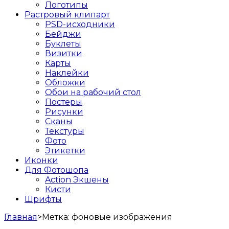
Логотипы
Растровый клипарт
PSD-исходники
Бейджи
Буклеты
Визитки
Карты
Наклейки
Обложки
Обои на рабочий стол
Постеры
Рисунки
Сканы
Текстуры
Фото
Этикетки
Иконки
Для Фотошопа
Action Экшены
Кисти
Шрифты
Главная
>
Метка:
фоновые изображения