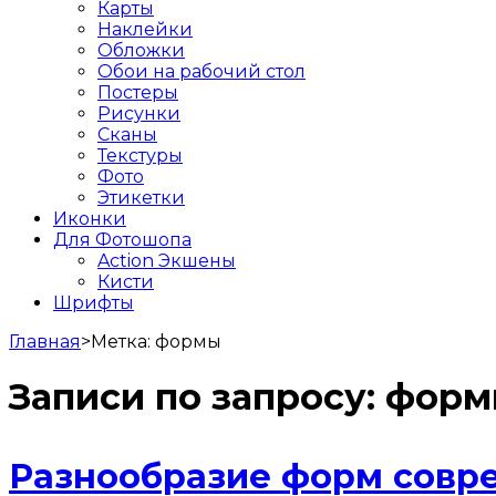
Карты
Наклейки
Обложки
Обои на рабочий стол
Постеры
Рисунки
Сканы
Текстуры
Фото
Этикетки
Иконки
Для Фотошопа
Action Экшены
Кисти
Шрифты
Главная
>
Метка:
формы
Записи по запросу:
форм
Разнообразие форм совр