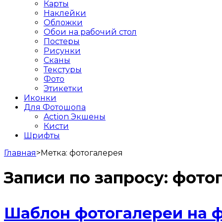
Карты
Наклейки
Обложки
Обои на рабочий стол
Постеры
Рисунки
Сканы
Текстуры
Фото
Этикетки
Иконки
Для Фотошопа
Action Экшены
Кисти
Шрифты
Главная
>
Метка:
фотогалерея
Записи по запросу:
фото
Шаблон фотогалереи на ф