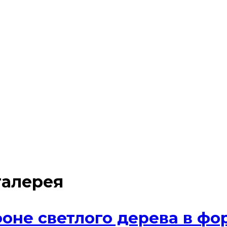
галерея
оне светлого дерева в фо