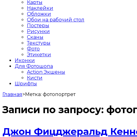
Карты
Наклейки
Обложки
Обои на рабочий стол
Постеры
Рисунки
Сканы
Текстуры
Фото
Этикетки
Иконки
Для Фотошопа
Action Экшены
Кисти
Шрифты
Главная
>
Метка:
фотопортрет
Записи по запросу:
фото
Джон Фицджеральд Кенне