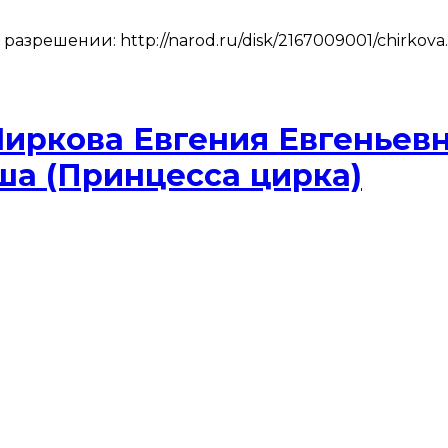
решении: http://narod.ru/disk/2167009001/chirkova.
Чиркова Евгения Евгеньевн
ша (Принцесса цирка)