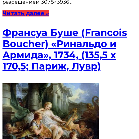
разрешением 3078×3936 …
Читать далее »
Франсуа Буше (Francois
Boucher) «Ринальдо и
Армида», 1734, (135,5 x
170,5; Париж, Лувр)