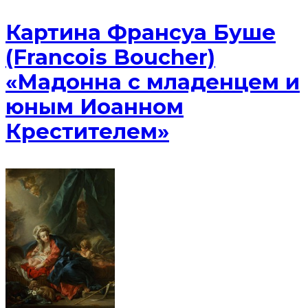
Картина Франсуа Буше
(Francois Boucher)
«Мадонна с младенцем и
юным Иоанном
Крестителем»