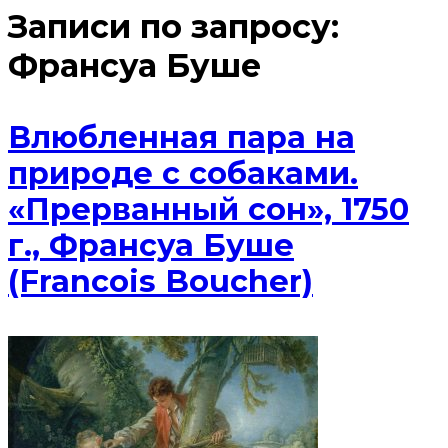
Записи по запросу:
Франсуа Буше
Влюбленная пара на
природе с собаками.
«Прерванный сон», 1750
г., Франсуа Буше
(Francois Boucher)