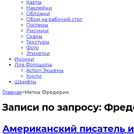
Карты
Наклейки
Обложки
Обои на рабочий стол
Постеры
Рисунки
Сканы
Текстуры
Фото
Этикетки
Иконки
Для Фотошопа
Action Экшены
Кисти
Шрифты
Главная
>
Метка:
Фредерик
Записи по запросу:
Фред
Американский писатель 