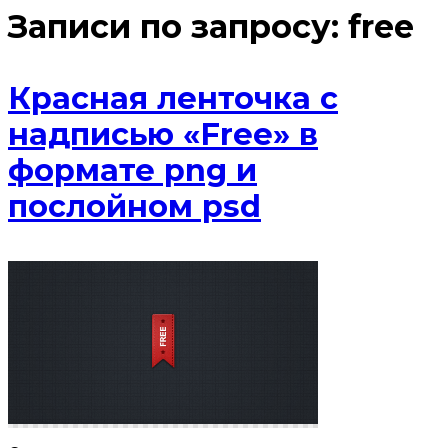
Записи по запросу:
free
Красная ленточка с
надписью «Free» в
формате png и
послойном psd