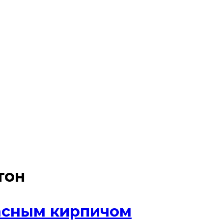
тон
расным кирпичом