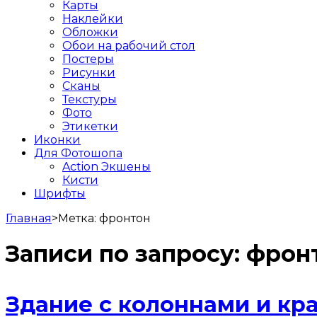
Карты
Наклейки
Обложки
Обои на рабочий стол
Постеры
Рисунки
Сканы
Текстуры
Фото
Этикетки
Иконки
Для Фотошопа
Action Экшены
Кисти
Шрифты
Главная
>
Метка:
фронтон
Записи по запросу:
фрон
Здание с колоннами и к