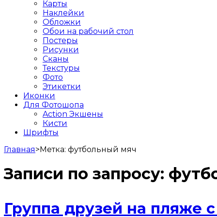
Карты
Наклейки
Обложки
Обои на рабочий стол
Постеры
Рисунки
Сканы
Текстуры
Фото
Этикетки
Иконки
Для Фотошопа
Action Экшены
Кисти
Шрифты
Главная
>
Метка:
футбольный мяч
Записи по запросу:
футб
Группа друзей на пляже 