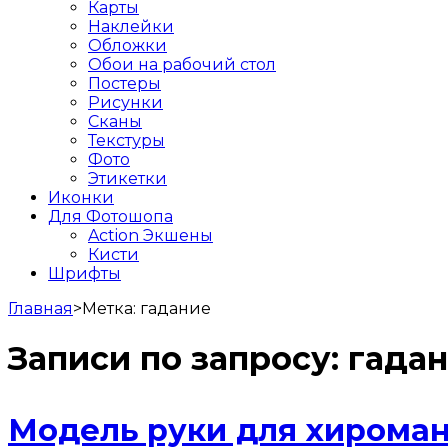
Карты
Наклейки
Обложки
Обои на рабочий стол
Постеры
Рисунки
Сканы
Текстуры
Фото
Этикетки
Иконки
Для Фотошопа
Action Экшены
Кисти
Шрифты
Главная
>
Метка:
гадание
Записи по запросу:
гада
Модель руки для хирома