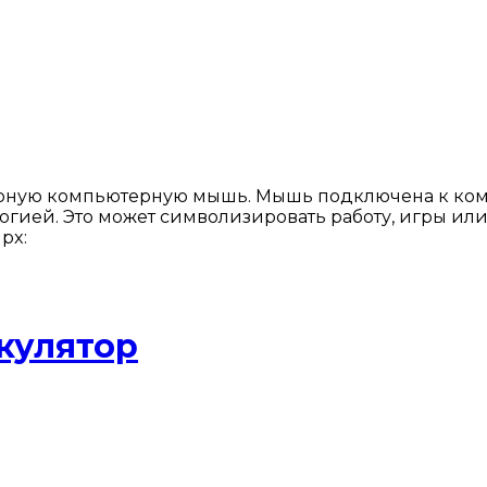
ерную компьютерную мышь. Мышь подключена к комп
гией. Это может символизировать работу, игры ил
px:
кулятор