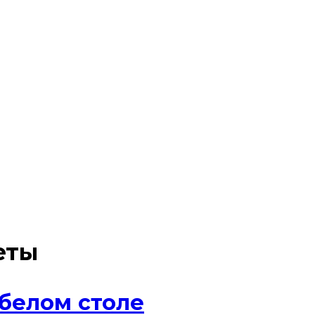
еты
белом столе