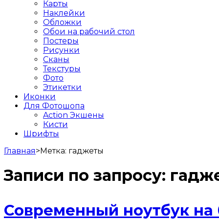
Карты
Наклейки
Обложки
Обои на рабочий стол
Постеры
Рисунки
Сканы
Текстуры
Фото
Этикетки
Иконки
Для Фотошопа
Action Экшены
Кисти
Шрифты
Главная
>
Метка:
гаджеты
Записи по запросу:
гадж
Современный ноутбук на 