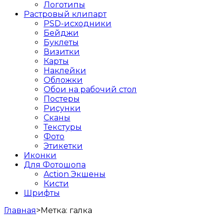
Логотипы
Растровый клипарт
PSD-исходники
Бейджи
Буклеты
Визитки
Карты
Наклейки
Обложки
Обои на рабочий стол
Постеры
Рисунки
Сканы
Текстуры
Фото
Этикетки
Иконки
Для Фотошопа
Action Экшены
Кисти
Шрифты
Главная
>
Метка:
галка