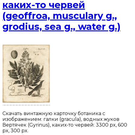
каких-то червей
(geoffroa, musculary g.,
grodius, sea g., water g.)
Скачать винтажную карточку ботаника с
изображением: галки (gracula), водных жуков
Вертячек (Gyrinus), каких-то червей: 3300 px, 600
px, 300 px.