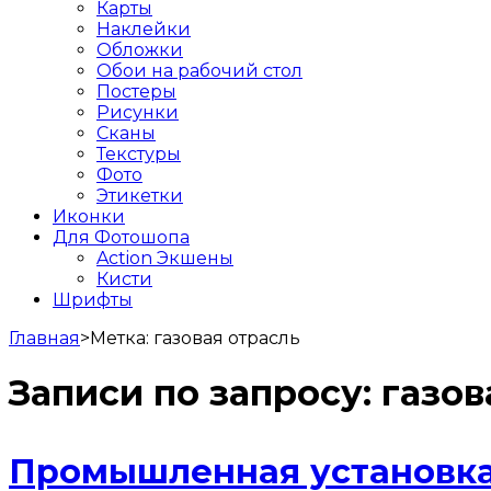
Карты
Наклейки
Обложки
Обои на рабочий стол
Постеры
Рисунки
Сканы
Текстуры
Фото
Этикетки
Иконки
Для Фотошопа
Action Экшены
Кисти
Шрифты
Главная
>
Метка:
газовая отрасль
Записи по запросу:
газов
Промышленная установка