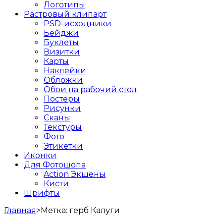
Логотипы
Растровый клипарт
PSD-исходники
Бейджи
Буклеты
Визитки
Карты
Наклейки
Обложки
Обои на рабочий стол
Постеры
Рисунки
Сканы
Текстуры
Фото
Этикетки
Иконки
Для Фотошопа
Action Экшены
Кисти
Шрифты
Главная
>
Метка:
герб Калуги