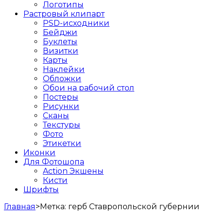
Логотипы
Растровый клипарт
PSD-исходники
Бейджи
Буклеты
Визитки
Карты
Наклейки
Обложки
Обои на рабочий стол
Постеры
Рисунки
Сканы
Текстуры
Фото
Этикетки
Иконки
Для Фотошопа
Action Экшены
Кисти
Шрифты
Главная
>
Метка:
герб Ставропольской губернии