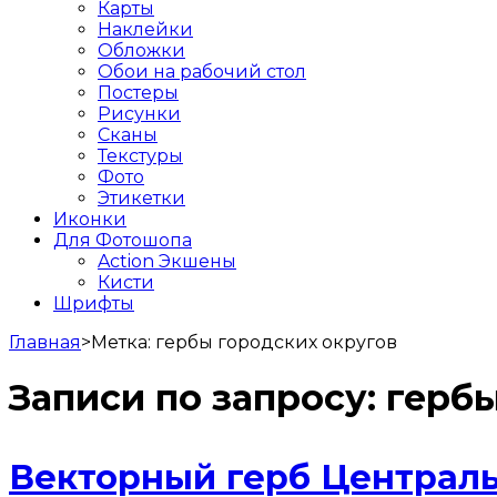
Карты
Наклейки
Обложки
Обои на рабочий стол
Постеры
Рисунки
Сканы
Текстуры
Фото
Этикетки
Иконки
Для Фотошопа
Action Экшены
Кисти
Шрифты
Главная
>
Метка:
гербы городских округов
Записи по запросу:
гербы
Векторный герб Централь