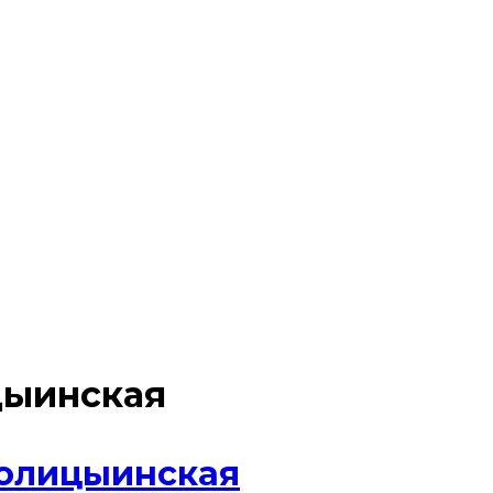
цыинская
Голицыинская