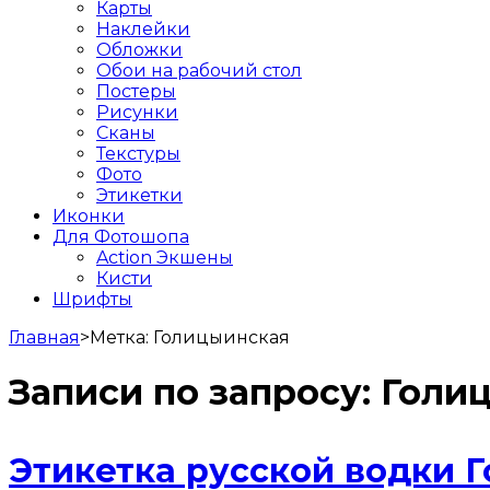
Карты
Наклейки
Обложки
Обои на рабочий стол
Постеры
Рисунки
Сканы
Текстуры
Фото
Этикетки
Иконки
Для Фотошопа
Action Экшены
Кисти
Шрифты
Главная
>
Метка:
Голицыинская
Записи по запросу:
Голи
Этикетка русской водки 