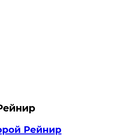
Рейнир
горой Рейнир