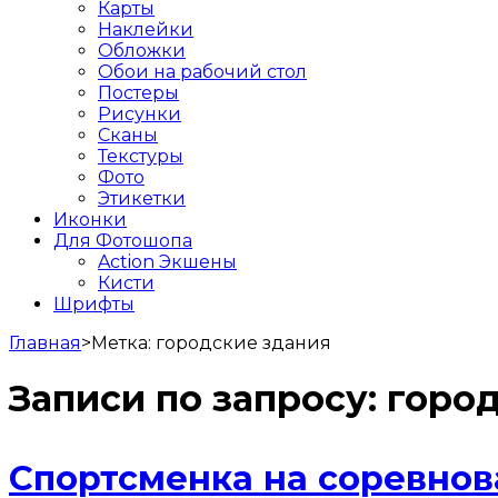
Карты
Наклейки
Обложки
Обои на рабочий стол
Постеры
Рисунки
Сканы
Текстуры
Фото
Этикетки
Иконки
Для Фотошопа
Action Экшены
Кисти
Шрифты
Главная
>
Метка:
городские здания
Записи по запросу:
город
Спортсменка на соревнов