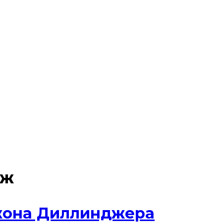
еж
жона Диллинджера