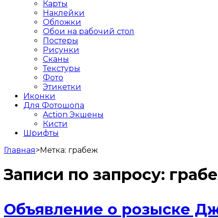
Карты
Наклейки
Обложки
Обои на рабочий стол
Постеры
Рисунки
Сканы
Текстуры
Фото
Этикетки
Иконки
Для Фотошопа
Action Экшены
Кисти
Шрифты
Главная
>
Метка:
грабеж
Записи по запросу:
граб
Объявление о розыске Д