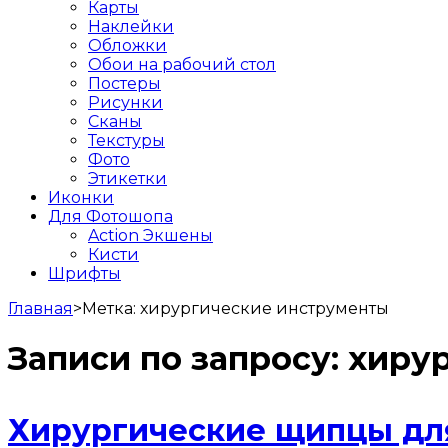
Карты
Наклейки
Обложки
Обои на рабочий стол
Постеры
Рисунки
Сканы
Текстуры
Фото
Этикетки
Иконки
Для Фотошопа
Action Экшены
Кисти
Шрифты
Главная
>
Метка:
хирургические инструменты
Записи по запросу:
хиру
Хирургические щипцы для