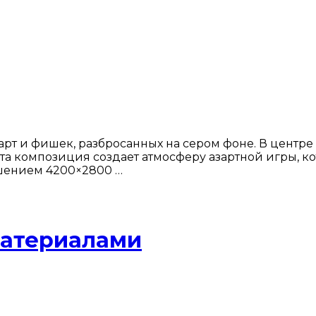
рт и фишек, разбросанных на сером фоне. В центре 
а композиция создает атмосферу азартной игры, к
ешением 4200×2800 …
материалами