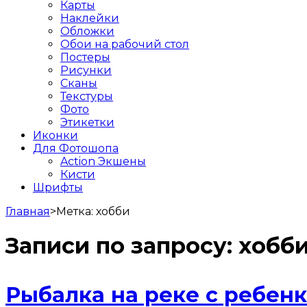
Карты
Наклейки
Обложки
Обои на рабочий стол
Постеры
Рисунки
Сканы
Текстуры
Фото
Этикетки
Иконки
Для Фотошопа
Action Экшены
Кисти
Шрифты
Главная
>
Метка:
хобби
Записи по запросу:
хобб
Рыбалка на реке с ребен