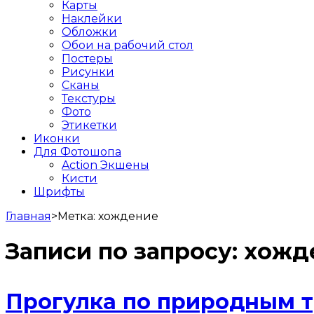
Карты
Наклейки
Обложки
Обои на рабочий стол
Постеры
Рисунки
Сканы
Текстуры
Фото
Этикетки
Иконки
Для Фотошопа
Action Экшены
Кисти
Шрифты
Главная
>
Метка:
хождение
Записи по запросу:
хожд
Прогулка по природным 