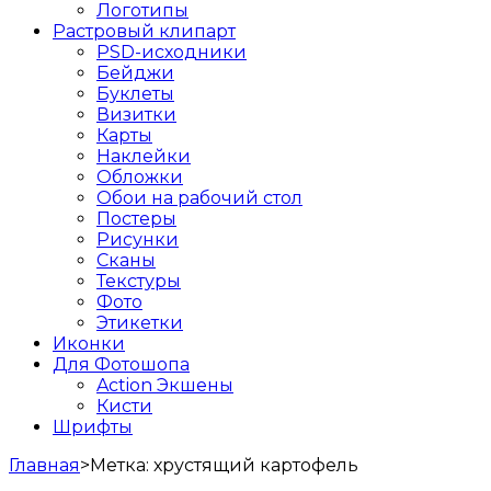
Логотипы
Растровый клипарт
PSD-исходники
Бейджи
Буклеты
Визитки
Карты
Наклейки
Обложки
Обои на рабочий стол
Постеры
Рисунки
Сканы
Текстуры
Фото
Этикетки
Иконки
Для Фотошопа
Action Экшены
Кисти
Шрифты
Главная
>
Метка:
хрустящий картофель