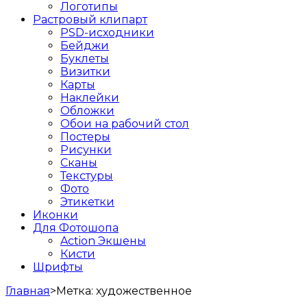
Логотипы
Растровый клипарт
PSD-исходники
Бейджи
Буклеты
Визитки
Карты
Наклейки
Обложки
Обои на рабочий стол
Постеры
Рисунки
Сканы
Текстуры
Фото
Этикетки
Иконки
Для Фотошопа
Action Экшены
Кисти
Шрифты
Главная
>
Метка:
художественное