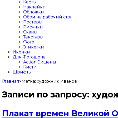
Карты
Наклейки
Обложки
Обои на рабочий стол
Постеры
Рисунки
Сканы
Текстуры
Фото
Этикетки
Иконки
Для Фотошопа
Action Экшены
Кисти
Шрифты
Главная
>
Метка:
художник Иванов
Записи по запросу:
худо
Плакат времен Великой 