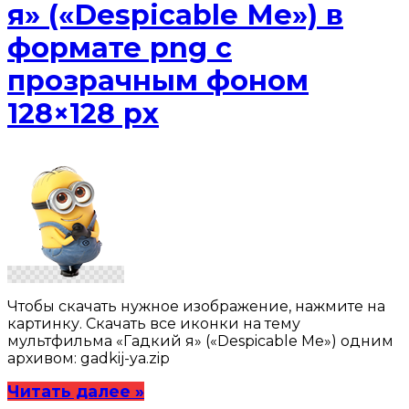
я» («Despicable Me») в
формате png с
прозрачным фоном
128×128 px
Чтобы скачать нужное изображение, нажмите на
картинку. Скачать все иконки на тему
мультфильма «Гадкий я» («Despicable Me») одним
архивом: gadkij-ya.zip
Читать далее »