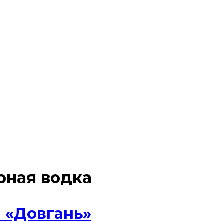
рная водка
 «Довгань»