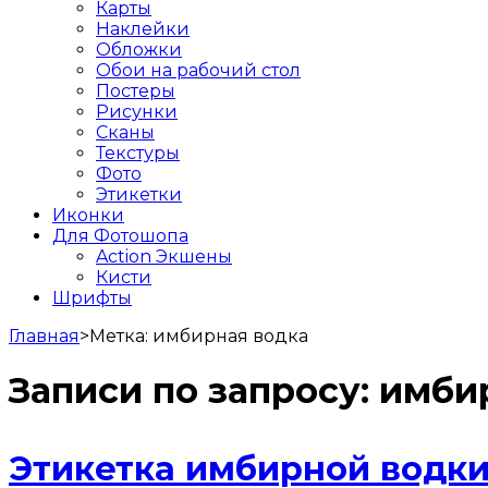
Карты
Наклейки
Обложки
Обои на рабочий стол
Постеры
Рисунки
Сканы
Текстуры
Фото
Этикетки
Иконки
Для Фотошопа
Action Экшены
Кисти
Шрифты
Главная
>
Метка:
имбирная водка
Записи по запросу:
имби
Этикетка имбирной водки